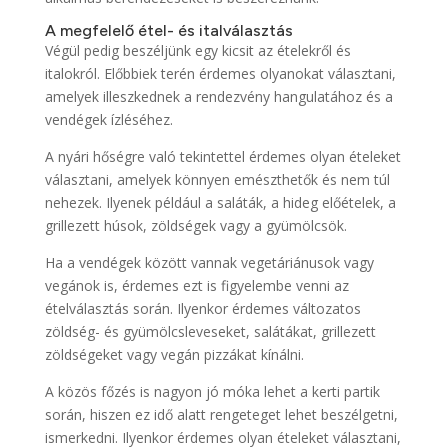
A megfelelő étel- és italválasztás
Végül pedig beszéljünk egy kicsit az ételekről és
italokról. Előbbiek terén érdemes olyanokat választani,
amelyek illeszkednek a rendezvény hangulatához és a
vendégek ízléséhez.
A nyári hőségre való tekintettel érdemes olyan ételeket
választani, amelyek könnyen emészthetők és nem túl
nehezek. Ilyenek például a saláták, a hideg előételek, a
grillezett húsok, zöldségek vagy a gyümölcsök.
Ha a vendégek között vannak vegetáriánusok vagy
vegánok is, érdemes ezt is figyelembe venni az
ételválasztás során. Ilyenkor érdemes változatos
zöldség- és gyümölcsleveseket, salátákat, grillezett
zöldségeket vagy vegán pizzákat kínálni.
A közös főzés is nagyon jó móka lehet a kerti partik
során, hiszen ez idő alatt rengeteget lehet beszélgetni,
ismerkedni. Ilyenkor érdemes olyan ételeket választani,