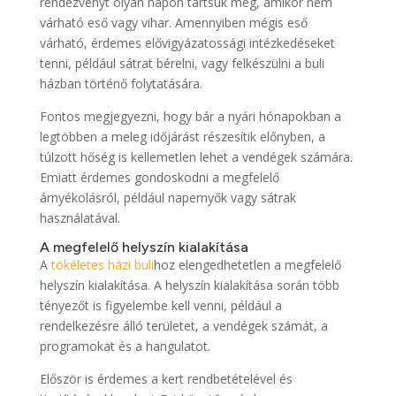
rendezvényt olyan napon tartsuk meg, amikor nem
várható eső vagy vihar. Amennyiben mégis eső
várható, érdemes elővigyázatossági intézkedéseket
tenni, például sátrat bérelni, vagy felkészülni a buli
házban történő folytatására.
Fontos megjegyezni, hogy bár a nyári hónapokban a
legtöbben a meleg időjárást részesítik előnyben, a
túlzott hőség is kellemetlen lehet a vendégek számára.
Emiatt érdemes gondoskodni a megfelelő
árnyékolásról, például napernyők vagy sátrak
használatával.
A megfelelő helyszín kialakítása
A
tökéletes házi buli
hoz elengedhetetlen a megfelelő
helyszín kialakítása. A helyszín kialakítása során több
tényezőt is figyelembe kell venni, például a
rendelkezésre álló területet, a vendégek számát, a
programokat és a hangulatot.
Először is érdemes a kert rendbetételével és