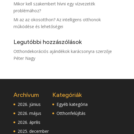
Mikor kell szakembert hívni egy vízvezeték
problémához?
Mi az az okosotthon? Az intelligens otthonok
működése és lehetőségei
Legutóbbi hozzászólások
Otthondekorációs ajándékok karácsonyra
szerzője
Péter Nagy
Archívum
Kategóriák
2026. június
Egyéb kategória
2026. május
Otthonfelújítás
2026. április
2025. december