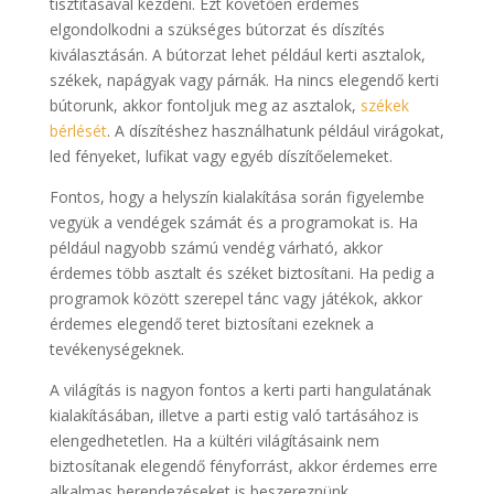
tisztításával kezdeni. Ezt követően érdemes
elgondolkodni a szükséges bútorzat és díszítés
kiválasztásán. A bútorzat lehet például kerti asztalok,
székek, napágyak vagy párnák. Ha nincs elegendő kerti
bútorunk, akkor fontoljuk meg az asztalok,
székek
bérlését
. A díszítéshez használhatunk például virágokat,
led fényeket, lufikat vagy egyéb díszítőelemeket.
Fontos, hogy a helyszín kialakítása során figyelembe
vegyük a vendégek számát és a programokat is. Ha
például nagyobb számú vendég várható, akkor
érdemes több asztalt és széket biztosítani. Ha pedig a
programok között szerepel tánc vagy játékok, akkor
érdemes elegendő teret biztosítani ezeknek a
tevékenységeknek.
A világítás is nagyon fontos a kerti parti hangulatának
kialakításában, illetve a parti estig való tartásához is
elengedhetetlen. Ha a kültéri világításaink nem
biztosítanak elegendő fényforrást, akkor érdemes erre
alkalmas berendezéseket is beszereznünk.