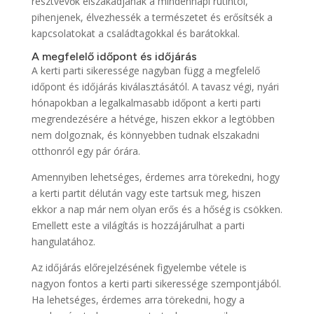
résztvevők elszakadjanak a mindennapi rutintól,
pihenjenek, élvezhessék a természetet és erősítsék a
kapcsolatokat a családtagokkal és barátokkal.
A megfelelő időpont és időjárás
A kerti parti sikeressége nagyban függ a megfelelő
időpont és időjárás kiválasztásától. A tavasz végi, nyári
hónapokban a legalkalmasabb időpont a kerti parti
megrendezésére a hétvége, hiszen ekkor a legtöbben
nem dolgoznak, és könnyebben tudnak elszakadni
otthonról egy pár órára.
Amennyiben lehetséges, érdemes arra törekedni, hogy
a kerti partit délután vagy este tartsuk meg, hiszen
ekkor a nap már nem olyan erős és a hőség is csökken.
Emellett este a világítás is hozzájárulhat a parti
hangulatához.
Az időjárás előrejelzésének figyelembe vétele is
nagyon fontos a kerti parti sikeressége szempontjából.
Ha lehetséges, érdemes arra törekedni, hogy a