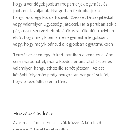
hogy a vendégek jobban megismerjék egymást és
jobban ellazuljanak. Nyugodtan feldobhatjuk a
hangulatot egy közös focival, főzéssel, társasjátékkal
vagy valamilyen ügyességi játékkal. Ha a partiban sok a
pár, akkor szervezhetünk játékos vetélkedőt, melyben
eldől, hogy melyik pár ismeri egymást a legjobban,
vagy, hogy melyik pár tud a legjobban együttműködni.
Természetesen egy jó kerti partiban a zene és a tánc
sem maradhat el, már a kezdés pillanatától érdemes
valamilyen hangulathoz illő zenét játszani. Az est
későbbi folyamán pedig nyugodtan hangosítsuk fel,
hogy elkezdődhessen a tánc.
Hozzászólás Írása
Az e-mail címet nem tesszük közzé.
A kötelező
mezőket
*
karakterrel jelöltük