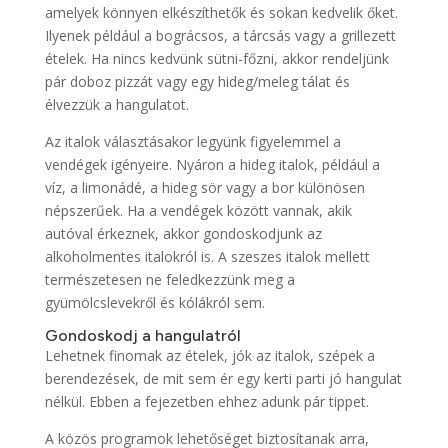
amelyek könnyen elkészíthetők és sokan kedvelik őket.
Ilyenek például a bográcsos, a tárcsás vagy a grillezett
ételek. Ha nincs kedvünk sütni-főzni, akkor rendeljünk
pár doboz pizzát vagy egy hideg/meleg tálat és
élvezzük a hangulatot.
Az italok választásakor legyünk figyelemmel a
vendégek igényeire. Nyáron a hideg italok, például a
víz, a limonádé, a hideg sör vagy a bor különösen
népszerűek. Ha a vendégek között vannak, akik
autóval érkeznek, akkor gondoskodjunk az
alkoholmentes italokról is. A szeszes italok mellett
természetesen ne feledkezzünk meg a
gyümölcslevekről és kólákról sem.
Gondoskodj a hangulatról
Lehetnek finomak az ételek, jók az italok, szépek a
berendezések, de mit sem ér egy kerti parti jó hangulat
nélkül. Ebben a fejezetben ehhez adunk pár tippet.
A közös programok lehetőséget biztosítanak arra,